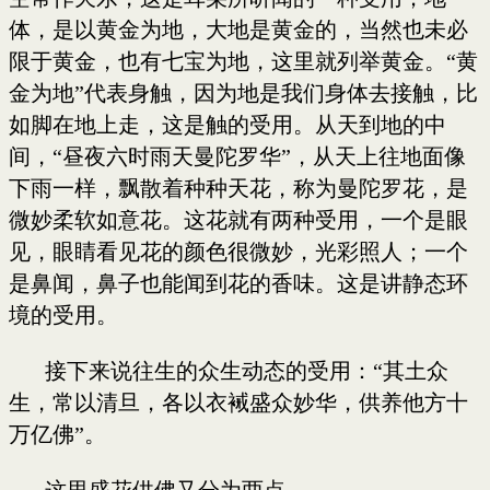
体，是以黄金为地，大地是黄金的，当然也未必
限于黄金，也有七宝为地，这里就列举黄金。“黄
金为地”代表
身触
，因为地是我们身体去接触，比
如脚在地上走，这是触的受用。从天到地的中
间，“昼夜六时雨天曼陀罗华”，从天上往地面像
下雨一样，飘散着种种天花，称为曼陀罗花，是
微妙柔软如意花。这花就有两种受用，一个是眼
见，眼睛看见花的颜色很微妙，光彩照人；一个
是鼻闻，鼻子也能闻到花的香味。这是讲静态环
境的受用。
接下来说往生的众生动态的受用：“其土众
生，常以清旦，各以衣裓盛众妙华，供养他方十
万亿佛”。
这里盛花供佛又分为两点。