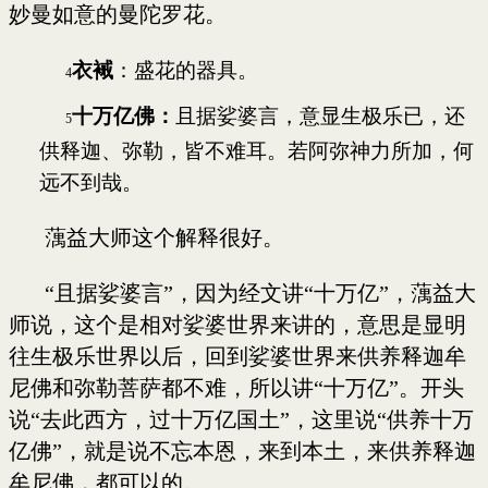
妙曼如意的曼陀罗花。
衣
裓
：盛花的器具。
4
十万亿佛：
且据娑婆言，意显生极乐已，还
5
供释迦、弥勒，皆不难耳。若阿弥神力所加，何
远不到哉。
蕅益大师这个解释很好。
“且据娑婆言”，因为经文讲“十万亿”，蕅益大
师说，这个是相对娑婆世界来讲的，意思是显明
往生极乐世界以后，回到娑婆世界来供养释迦牟
尼佛和弥勒菩萨都不难，所以讲“十万亿”。开头
说“去此西方，过十万亿国土”，这里说“供养十万
亿佛”，就是说不忘本恩，来到本土，来供养释迦
牟尼佛，都可以的。