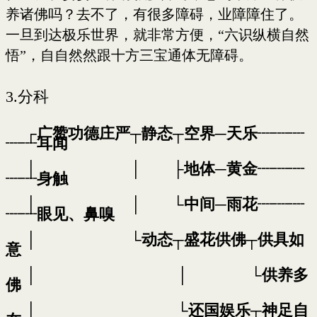
养诸佛吗？去不了，有很多障碍，业障障住了。
一旦到达极乐世界，就非常方便，“六识纵横自然
悟”，自自然然跟十方三宝通体无障碍。
3.
分科
┌广赞功德庄严┬静态┬空界─天乐┈┈┈
┈┈耳闻
│ │ ├地体─黄金┈┈┈
┈┈身触
│ │ └中间─雨花┈┈┈
┈┈眼见、鼻嗅
│ └动态┬盛花供佛┬供具如
意
│ │ └供养多
佛
│ └还国娱乐┬神足自