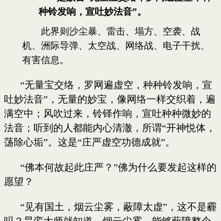
种铃发响，宣吐妙法音”。
此界则沙尘暴、雷击、塌方、空袭、战
机、洲际导弹、太空战、网络战、电子干扰、
有害信息。
“无量宝交络，罗网遍虚空，种种铃发响，宣
吐妙法音”，无量的妙宝，像网络一样交织着，遍
满空中；风吹过来，铃铎作响，宣吐种种微妙的
法音；听到的人都能内心清澈，所谓“开神悦体，
荡除心垢”。这是“庄严虚空功德成就”。
“佛本何故起此庄严？”佛为什么要发起这样的
愿望？
“见有国土，烟云尘雾，蔽障太虚”，这不是霾
吗？昙鸾大师就知道，烟云尘雾，能够蔽障整个