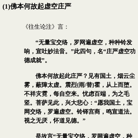
(1)
佛本何故起虚空庄严
《往生论注》言：
“无量宝交络，罗网遍虚空，种种铃发
响，宣吐妙法音。”此四句，名“庄严虚空功
德成就”。
佛本何故起此庄严？见有国土，烟云尘
雾，蔽障太虚。震烈
{雨/替}
霍，从上而堕。
不祥灾霓，每自空来。忧虑百端，为之毛
竖。菩萨见此，兴大悲心：“愿我国土，宝
网交络，罗遍虚空。铃铎宫商，鸣宣道法。
视之无厌，怀道见德。”
是故言“无量宝交络，罗网遍虚空，种