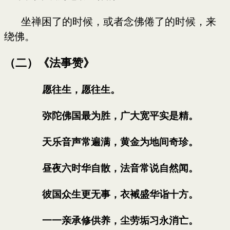
坐禅困了的时候，或者念佛倦了的时候，来
绕佛。
（二）《法事赞》
愿往生，愿往生。
弥陀佛国最为胜，广大宽平实是精。
天乐音声常遍满，黄金为地间奇珍。
昼夜六时华自散，法音常说自然闻。
彼国众生更无事，衣裓盛华诣十方。
一一亲承修供养，尘劳垢习永消亡。