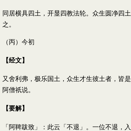
同居横具四土，开显四教法轮。众生圆净四土
之。
（丙）今初
【经文】
又舍利弗，极乐国土，众生才生彼土者，皆是
阿僧祇说。
【要解】
「阿鞞跋致」：此云「不退」。一位不退，入