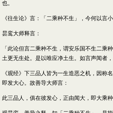
也。
《往生论》言：「二乘种不生」，今何以言小
昙鸾大师释言：
「此论但言二乘种不生，谓安乐国不生二乘种
土更无生处。是以唯应净土生。如言声闻者，
《观经》下三品人皆为一生造恶之机，因称名
即发大心。故善导大师言：
此三品人，俱在彼发心，正由闻大，即大乘种