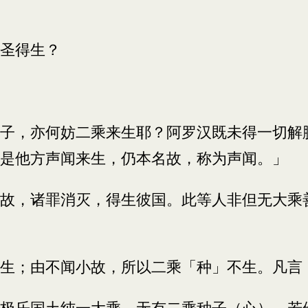
圣得生？
子，亦何妨二乘来生耶？阿罗汉既未得一切解
是他方声闻来生，仍本名故，称为声闻。」
故，诸罪消灭，得生彼国。此等人非但无大乘
生；由不闻小故，所以二乘「种」不生。凡言