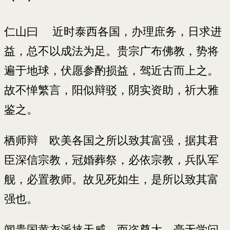
仁山曰 近时泰西各国，办理庶务，日求进
益，总不以成法为足。贵宗广布佛教，势将
遍于地球，伏愿参酌损益，驾近古而上之。
故不惮繁言，阳似辩驳，阴实资助，祈大雅
鉴之。
栖师辩 欧美各国之所以致其富强，据其君
臣深信宗教，冠婚葬祭，必依宗教，兵队军
舰，必置教师。故见死如生，是所以致其富
强也。
闻贵国黄衣派挟天威，而恣尊大，毫无学问