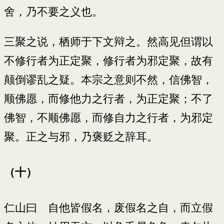
舍，乃不要之义也。
三聚之说，栖师于下文辩之。然高见但谓以
不修行者为正定聚，修行者为邪定聚，故有
颠倒谬乱之疑。本宗之意则不然，信佛智，
顺佛愿，而修他力之行者，为正定聚；不了
佛智，不顺佛愿，而修自力之行者，为邪定
聚。正之与邪，乃褒贬之辞耳。
（十）
仁山曰 自他皆假名，废假名之自，而立假