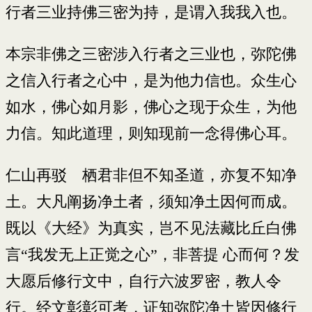
行者三业持佛三密为持，是谓入我我入也。
本宗非佛之三密涉入行者之三业也，弥陀佛
之信入行者之心中，是为他力信也。众生心
如水，佛心如月影，佛心之现于众生，为他
力信。知此道理，则知现前一念得佛心耳。
仁山再驳 栖君非但不知圣道，亦复不知净
土。大凡阐扬净土者，须知净土因何而成。
既以《大经》为真实，岂不见法藏比丘白佛
言“我发无上正觉之心”，非菩提 心而何？发
大愿后修行文中，自行六波罗密，教人令
行。经文彰彰可考，证知弥陀净土皆因修行