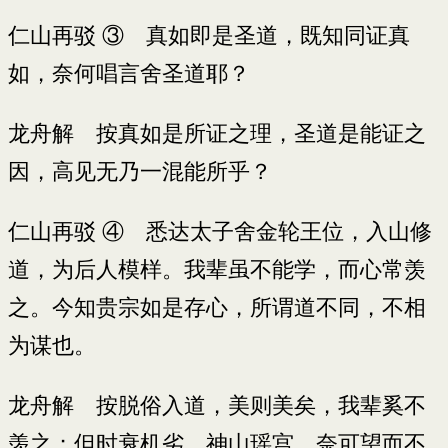
仁山再驳 ③ 真如即是圣道，既知同证真
如，奈何唱言舍圣道耶？
龙舟解 按真如是所证之理，圣道是能证之
因，高见无乃一混能所乎？
仁山再驳 ④ 悉达太子舍金轮王位，入山修
道，为后人模样。我辈虽不能学，而心常羡
之。今知贵宗如是存心，所谓道不同，不相
为谋也。
龙舟解 按脱俗入道，美则美矣，我辈奚不
羡之；但时衰机劣，神山瑶宫，奈可望而不