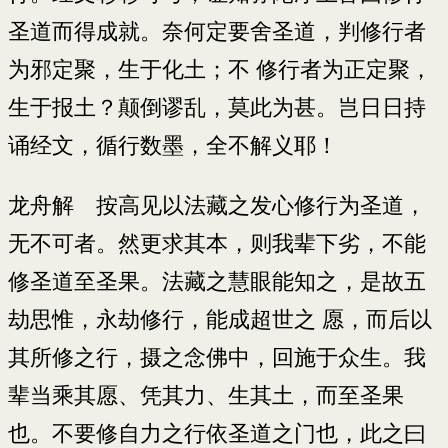
圣道而得成就。奈何定要舍圣道，判修行者
为邪定聚，生于化土；不 修行者为正定聚，
生于报土？颠倒谬乱，莫此为甚。岂日日持
诵经文，循行数墨，全不解义耶！
龙舟解 按高见以法藏之发心修行为圣道，
无不可者。然更求其本，则我辈下劣，不能
修圣道至圣果。法藏之慧眼能知之，是故五
劫思惟，永劫修行，能成超世之 愿，而后以
其所修之行，摄之念佛中，回施于众生。我
辈当乘其愿、凭其力、生其土，而至圣果
也。不要修自力之行依圣道之门也，此之曰