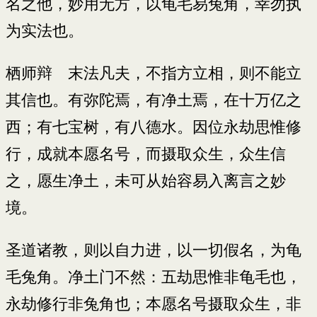
名之他，妙用无方，以龟毛易兔角，幸勿执
为实法也。
栖师辩 末法凡夫，不指方立相，则不能立
其信也。有弥陀焉，有净土焉，在十万亿之
西；有七宝树，有八德水。因位永劫思惟修
行，成就本愿名号，而摄取众生，众生信
之，愿生净土，未可从始容易入离言之妙
境。
圣道诸教，则以自力进，以一切假名，为龟
毛兔角。净土门不然：五劫思惟非龟毛也，
永劫修行非兔角也；本愿名号摄取众生，非