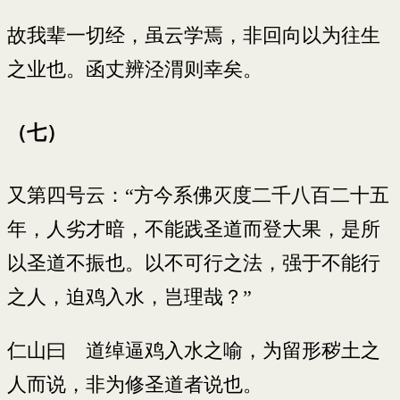
故我辈一切经，虽云学焉，非回向以为往生
之业也。函丈辨泾渭则幸矣。
（七）
又第四号云：“方今系佛灭度二千八百二十五
年，人劣才暗，不能践圣道而登大果，是所
以圣道不振也。以不可行之法，强于不能行
之人，迫鸡入水，岂理哉？”
仁山曰 道绰逼鸡入水之喻，为留形秽土之
人而说，非为修圣道者说也。