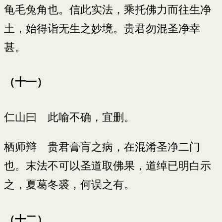
龟毛兔角也。信此实法，乘托佛力而往生净
土，始得诣无生之妙境。贵君勿混圣净幸
甚。
（十一）
仁山曰 此喻不确，宜删。
栖师辩 贵君膏肓之病，在混淆圣净二门
也。末法不可以圣道取佛果，道绰已明白示
之，夏葛冬裘，何误之有。
（十二）