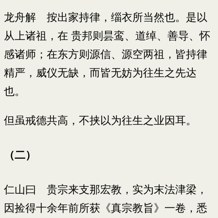
龙舟解 按出家持律，缁衣所当然也。是以
从上诸祖，在 贵邦则昙鸾、道绰、善导、怀
感诸师；在东方则源信、源空两祖，皆持律
精严，威仪无缺，而皆无妨为往生之先达
也。
但虽戒德共高，不挟以为往生之业因耳。
（二）
仁山曰 贵宗来支那宏教，实为末法津梁，
因捡得十余年前所获《真宗教旨》一卷，悉