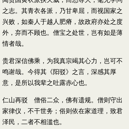
之志。其青衣各派，乃甘卑屈，而视国家之
兴败，如秦人于越人肥瘠，故政府亦处之度
外，弃而不顾也。僧宝之处世，岂有如是薄
情者哉。
贵君深信佛乘，为我真宗竭其心力，岂可不
鸣谢哉。今得其《阳驳》之言，深感其厚
意，是所以我辈之吐露赤心也。
仁山再驳 僧俗二众，佛有遗规。僧则守出
家律仪，不干世务；俗则依在家道理，致君
泽民，二者不相滥也。