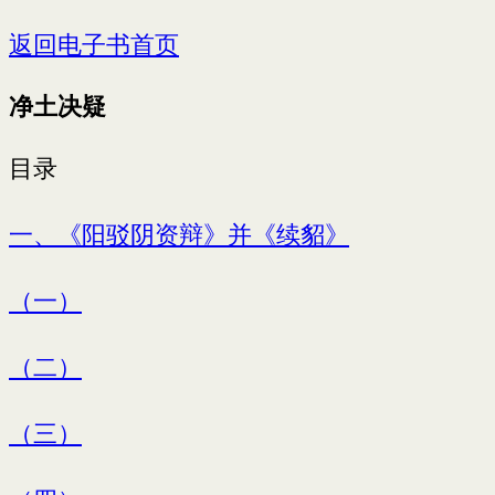
返回电子书首页
净土决疑
目录
一、《阳驳阴资辩》并《续貂》
（一）
（二）
（三）