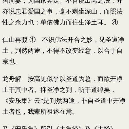
肉周妻，为国家奔走。不啻说出离之法，并
亦说忠君爱国之事，毫不剩坐深山，而照法
性之余力也；单依佛力而往生净土耳。 ④
仁山再驳 ① 不识佛法开合之妙，见圣道净
土，判然两途，不得不改变经意，以合于自
宗也。
龙舟解 按高见似乎以圣道为总，而欲开净
土于其中者。抑圣净之判，昉于道绰矣，
《安乐集》云”是判然两途，非自圣道中开净
土者也，我辈所祖述在焉。
又《安乐集》所引《大集经》及《大经》