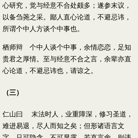
心研究，觉与经意不合处颇多；遂参末议，
以备刍荛之采。鄙人直心论道，不避忌讳，
所谓个中人方谈个中事也。
栖师辩 个中人谈个中事，余情恋恋，足知
贵君之厚情。至与经意不合之言，余辈亦直
心论道，不避忌讳也，请谅之。
（三）
仁山曰 末法时人，业重障深，修习圣道，
难进易退，尽人而知之矣；但形诸语言文
字，只可隐含，不可显露。若直言舍，则违