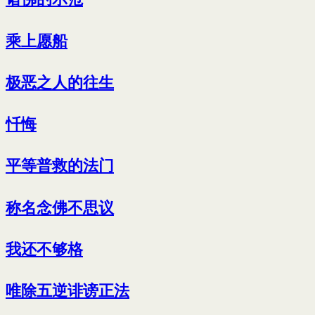
乘上愿船
极恶之人的往生
忏悔
平等普救的法门
称名念佛不思议
我还不够格
唯除五逆诽谤正法