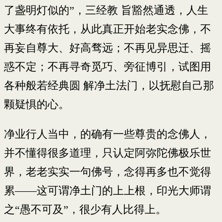
了盏明灯似的”，三经教 旨豁然通透，人生
大事终有依托，从此真正开始老实念佛，不
再妄自尊大、好高骛远；不再见异思迁、摇
惑不定；不再寻奇觅巧、旁征博引，试图用
各种般若经典圆 解净土法门，以抚慰自己那
颗疑惧的心。
净业行人当中，的确有一些尊贵的念佛人，
并不懂得很多道理，只认定阿弥陀佛极乐世
界，老老实实一句佛号，念得再多也不觉得
累——这可谓净土门的上上根，印光大师谓
之“愚不可及”，很少有人比得上。