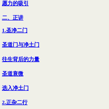
愿力的吸引
二、正讲
1.圣净二门
圣道门与净土门
往生背后的力量
圣道衰微
选入净土门
2.正杂二行