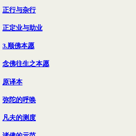
正行与杂行
正定业与助业
3.顺佛本愿
念佛往生之本愿
原译本
弥陀的呼唤
凡夫的测度
诸佛的示范