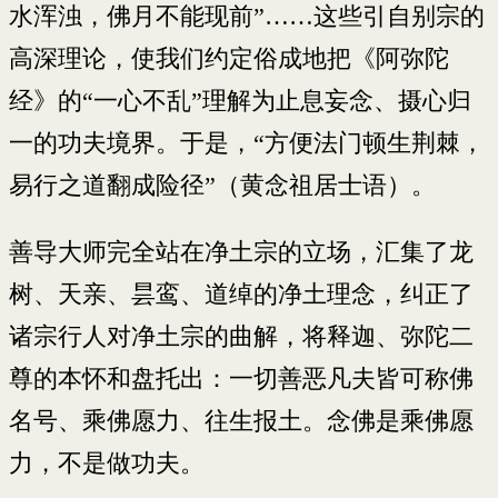
水浑浊，佛月不能现前”……这些引自别宗的
高深理论，使我们约定俗成地把《阿弥陀
经》的“一心不乱”理解为止息妄念、摄心归
一的功夫境界。于是，“方便法门顿生荆棘，
易行之道翻成险径”（黄念祖居士语）。
善导大师完全站在净土宗的立场，汇集了龙
树、天亲、昙鸾、道绰的净土理念，纠正了
诸宗行人对净土宗的曲解，将释迦、弥陀二
尊的本怀和盘托出：一切善恶凡夫皆可称佛
名号、乘佛愿力、往生报土。念佛是乘佛愿
力，不是做功夫。