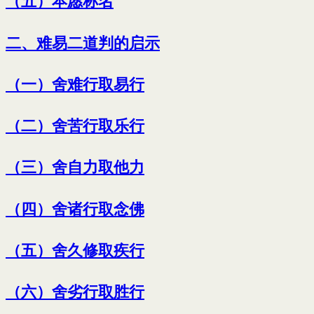
（五）本愿称名
二、难易二道判的启示
（一）舍难行取易行
（二）舍苦行取乐行
（三）舍自力取他力
（四）舍诸行取念佛
（五）舍久修取疾行
（六）舍劣行取胜行