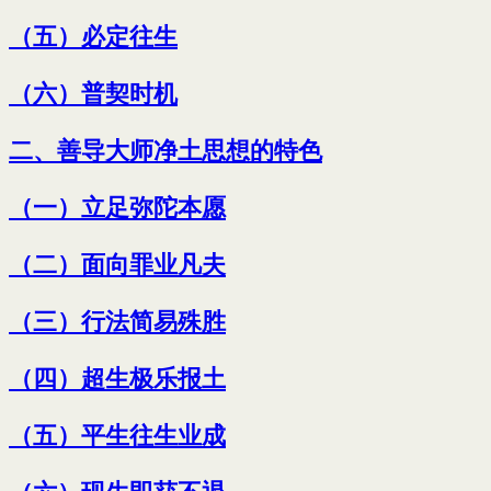
（五）必定往生
（六）普契时机
二、善导大师净土思想的特色
（一）立足弥陀本愿
（二）面向罪业凡夫
（三）行法简易殊胜
（四）超生极乐报土
（五）平生往生业成