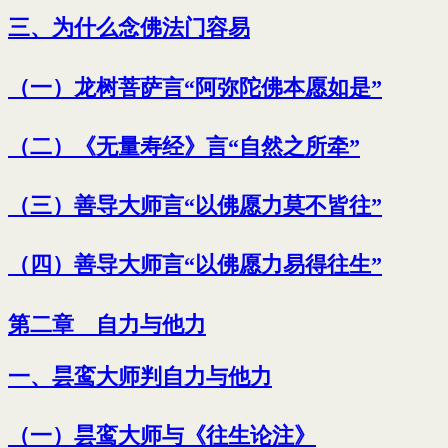
三、为什么念佛法门容易
（一）龙树菩萨言“阿弥陀佛本愿如是”
（二）《无量寿经》言“自然之所牵”
（三）善导大师言“以佛愿力莫不皆往”
（四）善导大师言“以佛愿力易得往生”
第二章 自力与他力
一、昙鸾大师判自力与他力
（一）昙鸾大师与《往生论注》