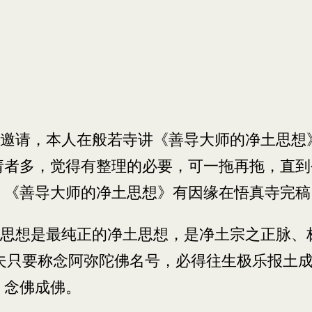
师的邀请，本人在般若寺讲《善导大师的净土思
请者多，觉得有整理的必要，可一拖再拖，直
。《善导大师的净土思想》有因缘在悟真寺完
思想是最纯正的净土思想，是净土宗之正脉、标
夫只要称念阿弥陀佛名号，必得往生极乐报土
，念佛成佛。