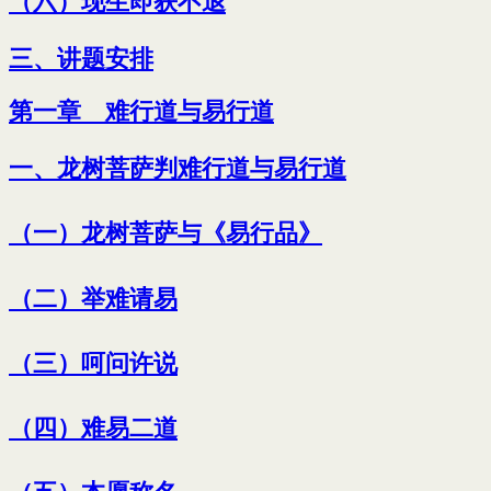
（六）现生即获不退
三、讲题安排
第一章 难行道与易行道
一、龙树菩萨判难行道与易行道
（一）龙树菩萨与《易行品》
（二）举难请易
（三）呵问许说
（四）难易二道