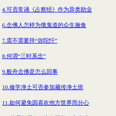
4.可否常诵《占察经》作为异类助业
6.念佛人怎样为饿鬼道的众生施食
7.需不需要拜“弥陀忏”
8.何谓“三时系念”
9.般舟念佛是怎么回事
10.修学净土可否参加藏传净土班
11.如何避免因喜欢他方世界而分心