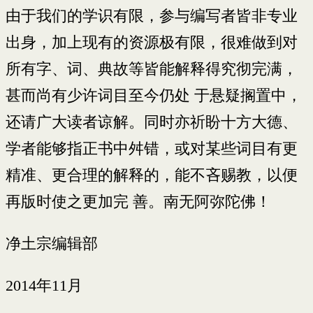
由于我们的学识有限，参与编写者皆非专业
出身，加上现有的资源极有限，很难做到对
所有字、词、典故等皆能解释得究彻完满，
甚而尚有少许词目至今仍处 于悬疑搁置中，
还请广大读者谅解。同时亦祈盼十方大德、
学者能够指正书中舛错，或对某些词目有更
精准、更合理的解释的，能不吝赐教，以便
再版时使之更加完 善。南无阿弥陀佛！
净土宗编辑部
2014年11月