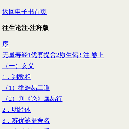
返回电子书首页
往生论注-注释版
序
无量寿经1优婆提舍2愿生偈3 注 卷上
（一）玄义
1．判教相
（1）举难易二道
（2）判《论》属易行
2．明经体
3．辨优婆提舍名