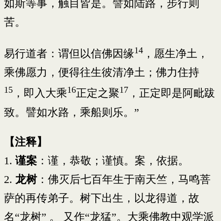
如斯等事，触目皆是。譬如陆路，步行则
苦。
14
易行道者：谓但以信佛因缘
，愿生净土，
乘佛愿力，便得往生彼清净土；佛力住持
15
16
17
，即入大乘
正定之聚
，正定即是阿毗跋
致。譬如水路，乘船则乐。”
【注释】
1.
谨案
：谨，恭敬；谨慎。案，依据。
2.
龙树
：佛灭后七百年生于南天竺，马鸣菩
萨的再传弟子。树下出生，以龙得道，故
名“龙树” 。 又作“龙猛”。大乘佛教中观学派