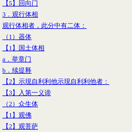
【5】回向门
3．观行体相
观行体相者，此分中有二体：
（1）器体
【1】国土体相
a．举章门
b．续提释
【2】示现自利利他示现自利利他者：
【3】入第一义谛
（2）众生体
【1】观佛
【2】观菩萨