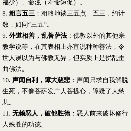
福少）、命浊（寿命短促）。
8.
粗言五三
：粗略地谈三五点。五三，约计
数，如同“三五”。
9.
外道相善，乱菩萨法
：佛教以外的其他宗
教学说等，在其表相上亦宣说种种善法，令
世人误以为与佛教无异，但实质上是扰乱歪
曲佛法。
10.
声闻自利，障大慈悲
：声闻只求自我解脱
生死，不像菩萨发广大菩提心，障疑了大慈
悲。
11.
无赖恶人，破他胜德
：恶人前来破坏修行
人殊胜的功德。