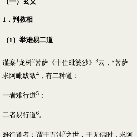
（一）玄义
1．判教相
（1）举难易二道
1
2
3
谨案
龙树
菩萨《十住毗婆沙》
云，“菩萨
4
求阿毗跋致
，有二种道：
5
一者难行道
；
6
二者易行道
。
7
难行道者：谓于五浊
之世，于无佛时，求阿