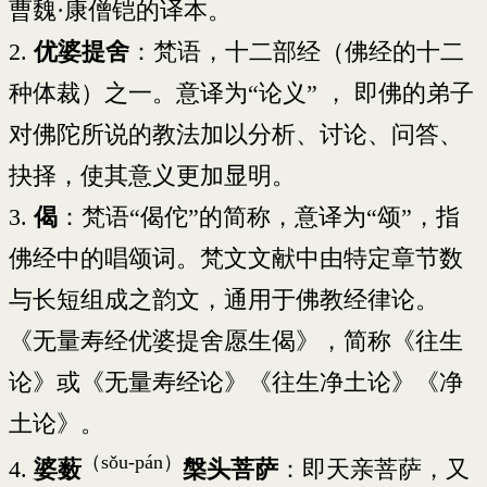
曹魏·康僧铠的译本。
2.
优婆提舍
：梵语，十二部经（佛经的十二
种体裁）之一。意译为“论义” ， 即佛的弟子
对佛陀所说的教法加以分析、讨论、问答、
抉择，使其意义更加显明。
3.
偈
：梵语“偈佗”的简称，意译为“颂”，指
佛经中的唱颂词。梵文文献中由特定章节数
与长短组成之韵文，通用于佛教经律论。
《无量寿经优婆提舍愿生偈》，简称《往生
论》或《无量寿经论》《往生净土论》《净
土论》。
（sǒu-pán）
4.
婆薮
槃头菩萨
：即天亲菩萨，又