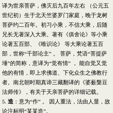
译为世亲菩萨，佛灭后九百年左右 （公元五
世纪初）生于北天竺婆罗门家庭，晚于龙树
菩萨约二百年。初习小乘，不信大乘，后随
兄长无著深入大乘。著有《俱舍论》等小乘
论著五百部、《唯识论》 等大乘论著五百
部，世称“千部论主” 。 菩萨，梵语“菩提萨
埵”的简称，意译为“觉有情” ， 能自觉又觉
他的有情，即上求佛道、下化众生之佛教行
者。南北朝时期真谛三藏翻译的《婆薮槃豆
法师传》，有关于天亲菩萨的详细记载。
5.
造
：意为“作” 。 因人重法，法由人显，故
论注标明“某某造”。