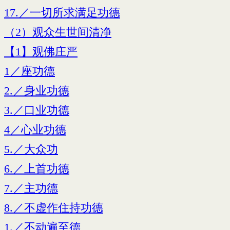
17.／一切所求满足功德
（2）观众生世间清净
【1】观佛庄严
1／座功德
2.／身业功德
3.／口业功德
4／心业功德
5.／大众功
6.／上首功德
7.／主功德
8.／不虚作住持功德
1.／不动遍至德