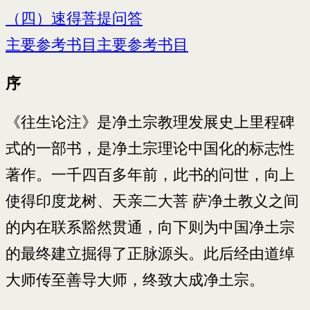
（四）速得菩提问答
主要参考书目主要参考书目
序
《往生论注》是净土宗教理发展史上里程碑
式的一部书，是净土宗理论中国化的标志性
著作。一千四百多年前，此书的问世，向上
使得印度龙树、天亲二大菩 萨净土教义之间
的内在联系豁然贯通，向下则为中国净土宗
的最终建立掘得了正脉源头。此后经由道绰
大师传至善导大师，终致大成净土宗。