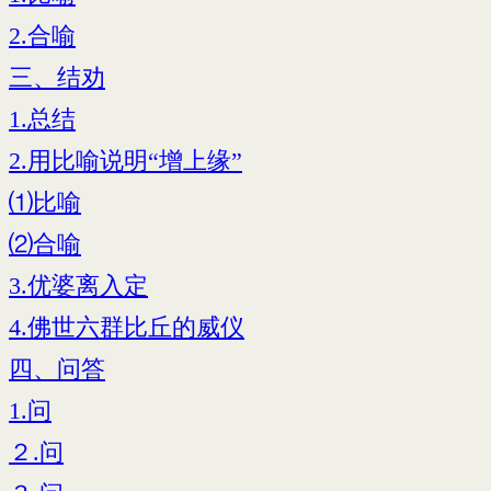
2.合喻
三、结劝
1.总结
2.用比喻说明“增上缘”
⑴比喻
⑵合喻
3.优婆离入定
4.佛世六群比丘的威仪
四、问答
1.问
２.问