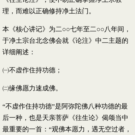
理，而难以正确修持净土法门。
本《核心讲记》为二○○七年至二○○八年间，
于净土宗台北念佛会就《论注》中二主题的
详细阐述：
㈠不虚作住持功德；
㈡缘佛愿力速成佛。
“不虚作住持功德”是阿弥陀佛八种功德的最
后一种，也是天亲菩萨《往生论》偈颂当中
最重要的一首：“观佛本愿力，遇无空过者，