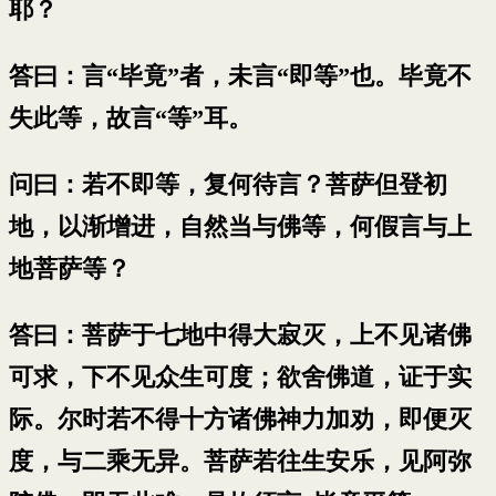
耶？
答曰：言“毕竟”者，未言“即等”也。毕竟不
失此等，故言“等”耳。
问曰：若不即等，复何待言？菩萨但登初
地，以渐增进，自然当与佛等，何假言与上
地菩萨等？
答曰：菩萨于七地中得大寂灭，上不见诸佛
可求，下不见众生可度；欲舍佛道，证于实
际。尔时若不得十方诸佛神力加劝，即便灭
度，与二乘无异。菩萨若往生安乐，见阿弥