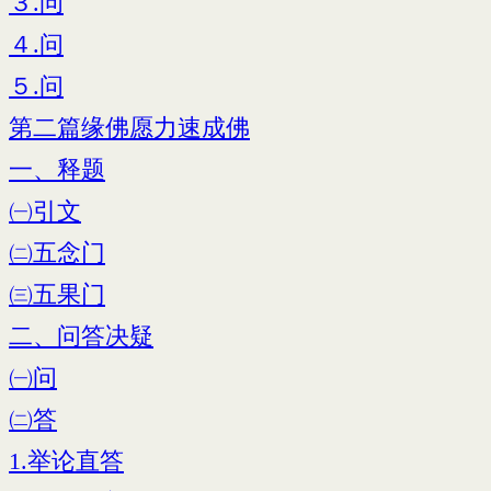
３.问
４.问
５.问
第二篇缘佛愿力速成佛
一、释题
㈠引文
㈡五念门
㈢五果门
二、问答决疑
㈠问
㈡答
1.举论直答