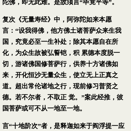
陀佛，即无此难。是故须言“毕竟平等”。
复次《无量寿经》中，阿弥陀如来本愿
言：“设我得佛，他方佛土诸菩萨众来生我
国，究竟必至一生补处；除其本愿自在所
化，为众生故被弘誓铠，积 累德本度脱一
切，游诸佛国修菩萨行，供养十方诸佛如
来，开化恒沙无量众生，使立无上正真之
道。超出常伦诸地之行，现前修习普贤之
德。若不尔者，不取正 觉。”案此经推，彼
国菩萨或可不从一地至一地。
言“十地阶次”者，是释迦如来于阎浮提一应