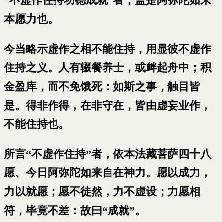
“不虚作住持功德成就”者，盖是阿弥陀如来
本愿力也。
今当略示虚作之相不能住持，用显彼不虚作
住持之义。人有辍餐养士，或衅起舟中；积
金盈库，而不免饿死：如斯之事，触目皆
是。得非作得，在非守在，皆由虚妄业作，
不能住持也。
所言“不虚作住持”者，依本法藏菩萨四十八
愿、今日阿弥陀如来自在神力。愿以成力，
力以就愿；愿不徒然，力不虚设；力愿相
符，毕竟不差：故曰“成就”。