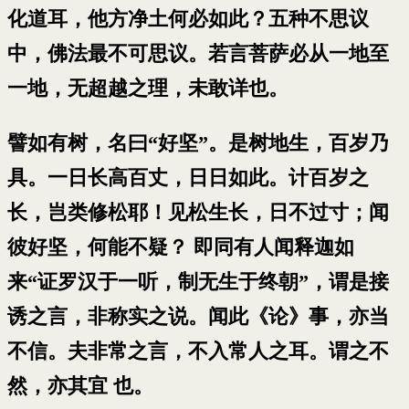
化道耳，他方净土何必如此？五种不思议
中，佛法最不可思议。若言菩萨必从一地至
一地，无超越之理，未敢详也。
譬如有树，名曰“好坚”。是树地生，百岁乃
具。一日长高百丈，日日如此。计百岁之
长，岂类修松耶！见松生长，日不过寸；闻
彼好坚，何能不疑？ 即同有人闻释迦如
来“证罗汉于一听，制无生于终朝”，谓是接
诱之言，非称实之说。闻此《论》事，亦当
不信。夫非常之言，不入常人之耳。谓之不
然，亦其宜 也。