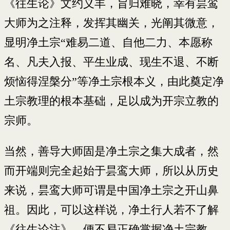
《往生论》文约义丰，旨归难晓，幸有昙鸾
大师为之注释，发挥其幽关，光阐其微意，
显明净土宗“难易二道、自他二力、本愿称
名、凡夫入报、平生业成、现生不退、不断
烦恼得涅槃分”等净土宗根本义，由此奠定净
土宗教理的根本基础，足以成为开宗立教的
宗师。
当然，善导大师固是净土宗之集大成者，然
而开端则完全起始于昙鸾大师，所以从历史
来说，昙鸾大师可谓是中国净土宗之开山鼻
祖。因此，可以这样说，净土行人若不了解
《往生论注》，便不易正确掌握净土宗教