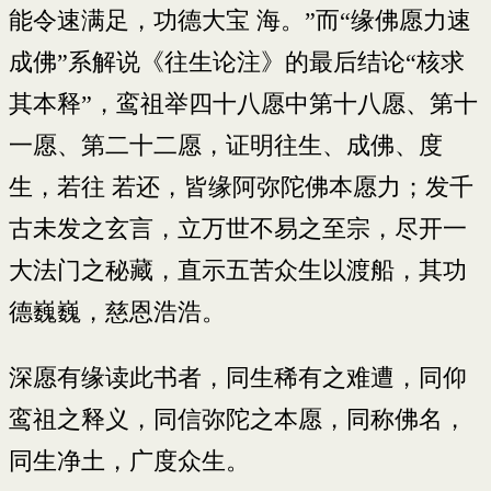
能令速满足，功德大宝 海。”而“缘佛愿力速
成佛”系解说《往生论注》的最后结论“核求
其本释”，鸾祖举四十八愿中第十八愿、第十
一愿、第二十二愿，证明往生、成佛、度
生，若往 若还，皆缘阿弥陀佛本愿力；发千
古未发之玄言，立万世不易之至宗，尽开一
大法门之秘藏，直示五苦众生以渡船，其功
德巍巍，慈恩浩浩。
深愿有缘读此书者，同生稀有之难遭，同仰
鸾祖之释义，同信弥陀之本愿，同称佛名，
同生净土，广度众生。