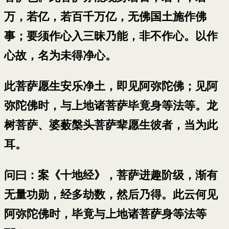
万，若亿，若百千万亿，无佛国土施作佛
事；要须作心入三昧乃能，非不作心。以作
心故，名为未得净心。
此菩萨愿生安乐净土，即见阿弥陀佛；见阿
弥陀佛时，与上地诸菩萨毕竟身等法等。龙
树菩萨、婆薮槃头菩萨辈愿生彼者，当为此
耳。
问曰：案《十地经》，菩萨进趣阶级，渐有
无量功勋，经多劫数，然后乃得。此云何见
阿弥陀佛时，毕竟与上地诸菩萨身等法等