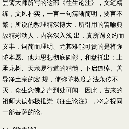
昙鸾大师所写的这部《往生论注》，文笔精
练，文风朴实，一言一句清晰简明，要言不
繁；所说的教理精深博大，所引用的譬喻典
故精彩动人，内容深入浅 出，真所谓文约而
义丰，词简而理明。尤其难能可贵的是将弥
陀本愿、他力思想彻底圆彰，和盘托出；上
承龙树、天亲易行道的精髓，下启道绰、善
导净土宗的宏 规，使弥陀救度之法永传不
灭，众生念佛之声到处可闻。因此，古来的
祖师大德都极推崇《往生论注》，将之视同
一部菩萨的论。