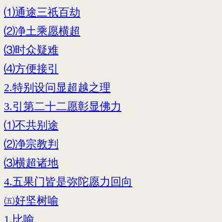
⑴通途三祇百劫
⑵净土乘愿横超
⑶时众疑难
⑷方便接引
2.特别设问显超越之理
3.引第二十二愿彰显佛力
⑴不共别途
⑵净宗教判
⑶横超诸地
4.五果门皆是弥陀愿力回向
㈤好坚树喻
1.比喻