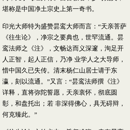
堪称是中国净土宗史上第一奇书。
印光大师特为盛赞昙鸾大师而言：“天亲菩萨
《往生论》，净宗之要典也，世罕流通。昙
鸾法师之《注》，文畅达而义深邃，洵足开
人正智，起人正信，乃净 业学人之大导师，
惜中国久已失传。清末杨仁山居士请于东
瀛，刻以流通。”又言：“昙鸾法师撰《注》
详释，直将弥陀誓愿，天亲衷怀，彻底圆
彰，和盘托出；若 非深得佛心，具无碍辩，
何克臻此。”