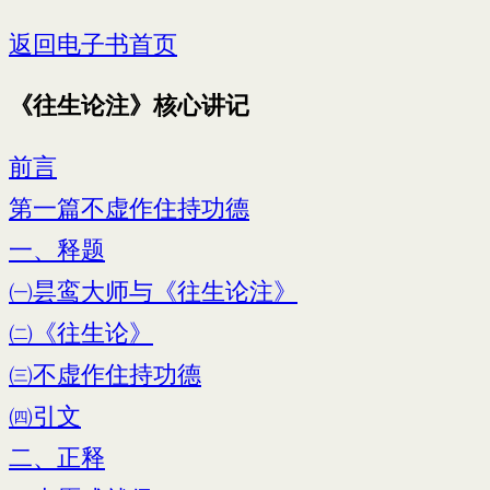
返回电子书首页
《往生论注》核心讲记
前言
第一篇不虚作住持功德
一、释题
㈠昙鸾大师与《往生论注》
㈡《往生论》
㈢不虚作住持功德
㈣引文
二、正释