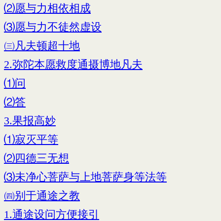
⑵愿与力相依相成
⑶愿与力不徒然虚设
㈢凡夫顿超十地
2.弥陀本愿救度通摄博地凡夫
⑴问
⑵答
3.果报高妙
⑴寂灭平等
⑵四德三无想
⑶未净心菩萨与上地菩萨身等法等
㈣别于通途之教
1.通途设问方便接引