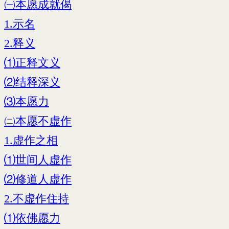
㈠本愿成就偈
1.示名
2.释义
⑴正释文义
⑵结释深义
⑶本愿力
㈡本愿不虚作
1.虚作之相
⑴世间人虚作
⑵修道人虚作
2.不虚作住持
⑴依佛愿力