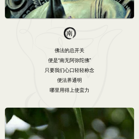
南
佛法的总开关
便是“南无阿弥陀佛”
只要我们心口轻轻称念
便法界通明
哪里用得上使蛮力