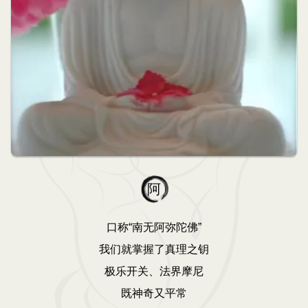
阿
口称“南无阿弥陀佛”
我们就掌握了真理之钥
极乐开关、法界摩尼
既神奇又平常