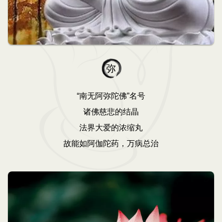
弥
“南无阿弥陀佛”名号
诸佛慈悲的结晶
法界大爱的浓缩丸
故能如阿伽陀药，万病总治