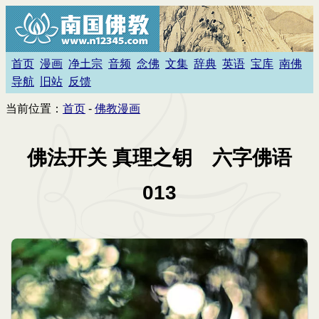
首页
漫画
净土宗
音频
念佛
文集
辞典
英语
宝库
南佛
导航
旧站
反馈
当前位置：
首页
-
佛教漫画
佛法开关 真理之钥 六字佛语
013