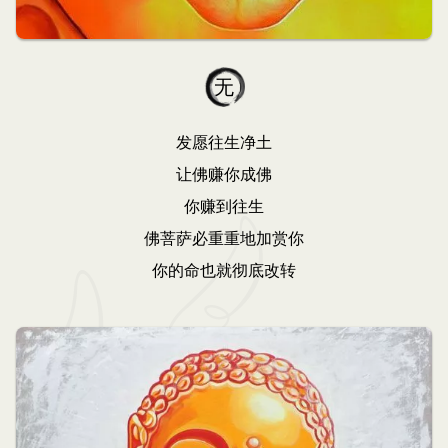
无
发愿往生净土
让佛赚你成佛
你赚到往生
佛菩萨必重重地加赏你
你的命也就彻底改转