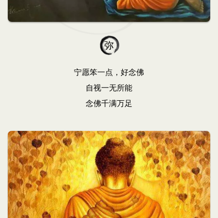
弥
宁愿笨一点，好念佛
自视一无所能
念佛千满万足