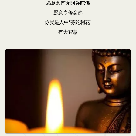
愿意念南无阿弥陀佛
愿意专修念佛
你就是人中“芬陀利花”
有大智慧