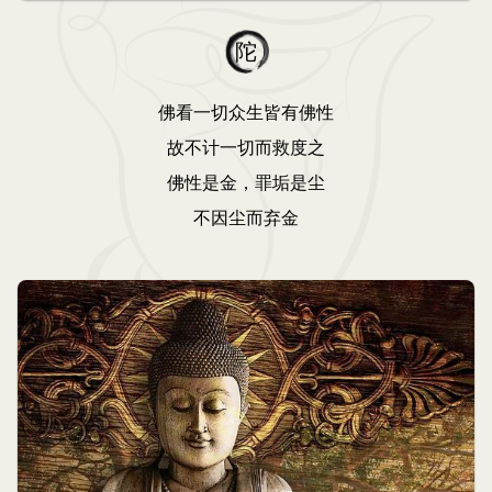
陀
佛看一切众生皆有佛性
故不计一切而救度之
佛性是金，罪垢是尘
不因尘而弃金