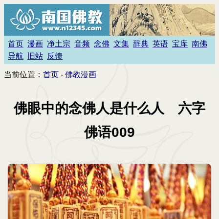
首页
漫画
净土宗
音频
念佛
文集
辞典
英语
宝库
南佛
导航
旧站
反馈
当前位置：
首页
-
佛教漫画
佛眼中的念佛人是什么人 六字
佛语009