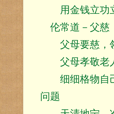
用金钱立功立
伦常道－父慈
父母要慈，领
父母孝敬老人
细细格物自己
问题
天清地宁，准