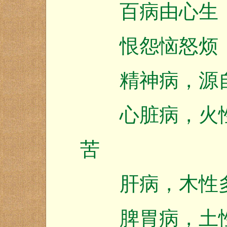
百病由心生，
恨怨恼怒烦，
精神病，源自
心脏病，火性
苦
肝病，木性多
脾胃病，土性