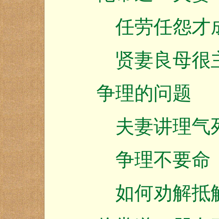
任劳任怨才
贤妻良母很
争理的问题
夫妻讲理气死
争理不要命，
如何劝解抵