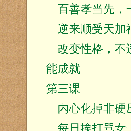
百善孝当先，
逆来顺受天加
改变性格，不违
能成就
第三课
内心化掉非硬
每日挨打骂女