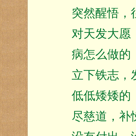
突然醒悟，往
对天发大愿，
病怎么做的，
立下铁志，发
低低矮矮的，
尽慈道，补悌