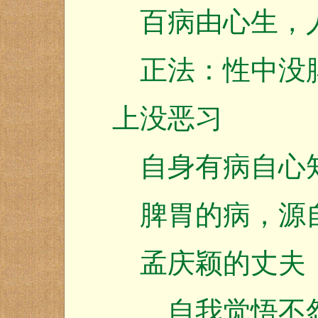
百病由心生，人
正法：性中没脾
上没恶习
自身有病自心
脾胃的病，源
孟庆颖的丈夫
自我觉悟不怨