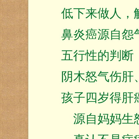
低下来做人，
鼻炎癌源自怨
五行性的判断
阴木怒气伤肝
孩子四岁得肝
源自妈妈生