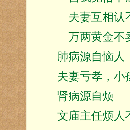
夫妻互相认不
万两黄金不
肺病源自恼人
夫妻亏孝，小
肾病源自烦
文庙主任烦人不