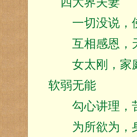
四大界夫妻
一切没说，佛
互相感恩，天
女太刚，家庭
软弱无能
勾心讲理，苦
为所欲为，身