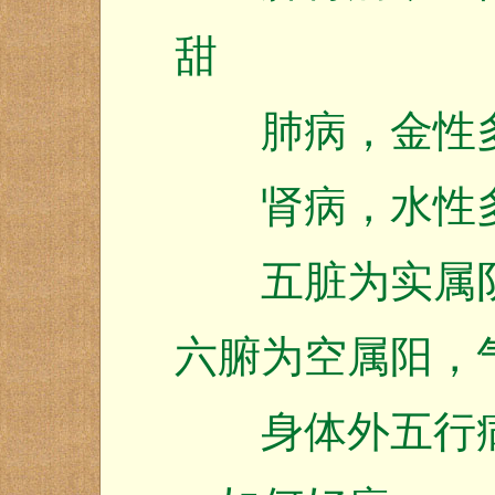
甜
肺病，金性多
肾病，水性多
五脏为实属阴
六腑为空属阳，
身体外五行病