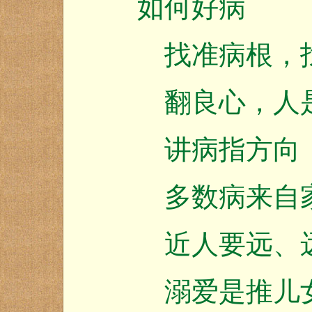
如何好病
找准病根，找
翻良心，人是
讲病指方向，
多数病来自家
近人要远、远
溺爱是推儿女