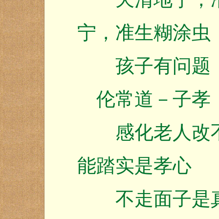
宁，准生糊涂虫
孩子有问题，
伦常道－子孝
感化老人改不
能踏实是孝心
不走面子是真