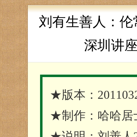
刘有生善人：伦
深圳讲
★版本：201103
★制作：哈哈居
★说明：刘善人2