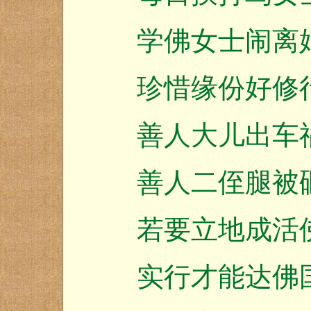
学佛女士闹离
珍惜缘份好修
善人大儿出车
善人二侄腿被
若要立地成活
实行才能达佛