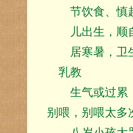
节饮食、慎
儿出生，顺
居寒暑，卫
乳教
生气或过累，
别喂，别喂太多
八岁小孩大哭