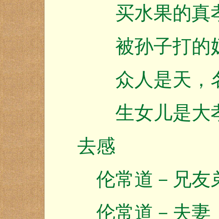
买水果的真
被孙子打的奶
众人是天，名
生女儿是大孝
去感
伦常道－兄友
伦常道－夫妻