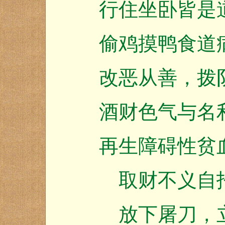
行住坐卧皆是
偷鸡摸鸭食道
改恶从善，拨
酒财色气与名
再生障碍性贫
取财不义自招
放下屠刀，立