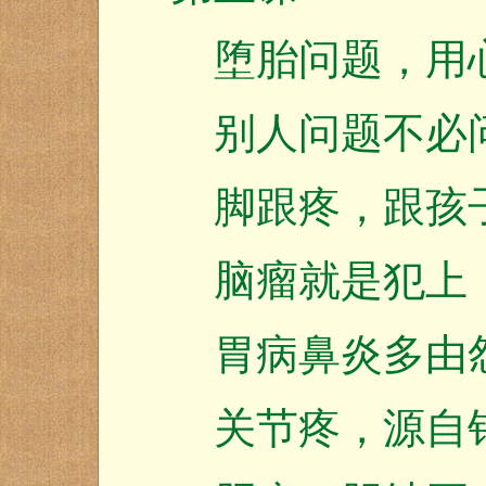
堕胎问题，用
别人问题不必
脚跟疼，跟孩
脑瘤就是犯上
胃病鼻炎多由
关节疼，源自