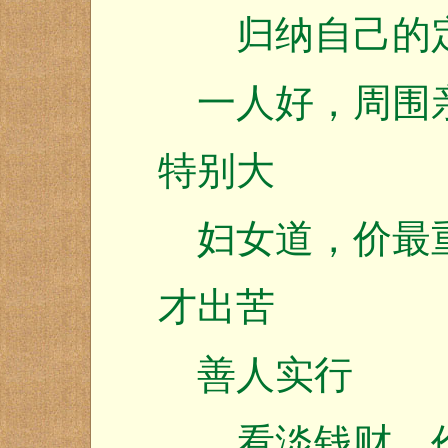
归纳自己的
一人好，周围亲
特别大
妇女道，价最重
才出苦
善人实行
看淡钱财，价