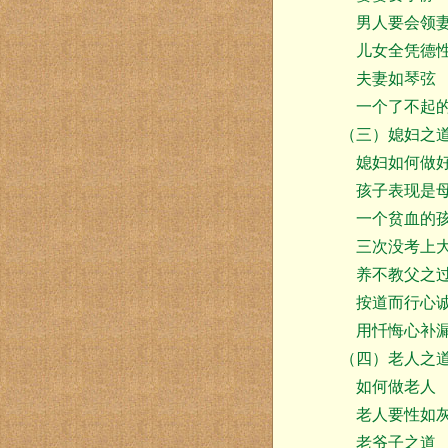
男人要会领
儿女全凭德
夫妻如琴弦
一个了不起的
（三）媳妇之
媳妇如何做
孩子表现是母
一个贫血的
三次没考上大
养不教父之
按道而行心诚
用忏悔心补
（四）老人之
如何做老人
老人要性如
老爷子之道