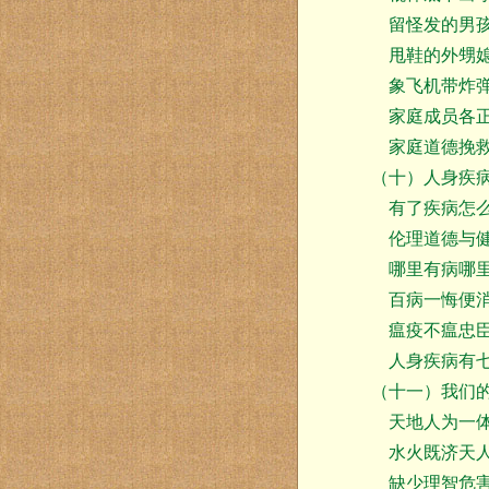
留怪发的男
甩鞋的外甥
象飞机带炸弹
家庭成员各正
家庭道德挽救
（十）人身疾
有了疾病怎么
伦理道德与
哪里有病哪里
百病一悔便
瘟疫不瘟忠臣
人身疾病有
（十一）我们
天地人为一
水火既济天人
缺少理智危害