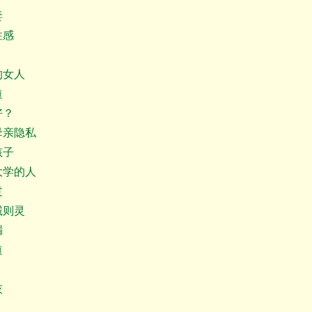
妻
性感
女人
道
好？
亲隐私
孩子
学的人
过
则灵
漏
道
灰