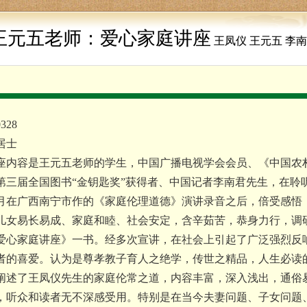
王元五老师：爱心家庭讲座
王凤仪 王元五 李
328
居士
座内容是王元五老师的学生，中国广播电视学会会员、《中国农
第三届全国图书“金钥匙奖”获得者、中国记者李南君先生，在聆
月在广西南宁市作的《家庭伦理道德》演讲录音之后，倍受感悟
儿女易长易成、家庭和睦、社会安定，含辛茹苦，恭身力行，调
爱心家庭讲座》一书。经多次宣讲，在社会上引起了广泛强烈反
者的喜爱。认为是尊孝教子育人之绝学，传世之精品，人生必读
阐述了王凤仪先生的家庭伦常之道，内容丰富，深入浅出，通俗
，听众和读者无不深感受用。特别是在当今夫妻问题、子女问题