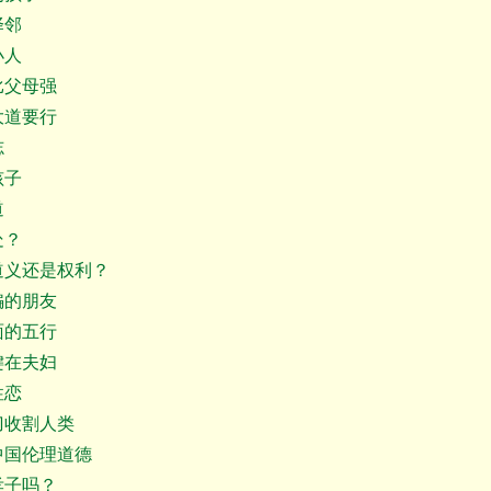
择邻
小人
父母强
道要行
志
孩子
道
处？
义还是权利？
的朋友
面的五行
在夫妇
性恋
收割人类
国伦理道德
子吗？