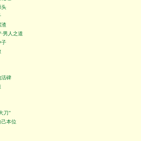
源头
子
腐渣
·男人之道
种子
傲
活碑
道
大刀”
己本位