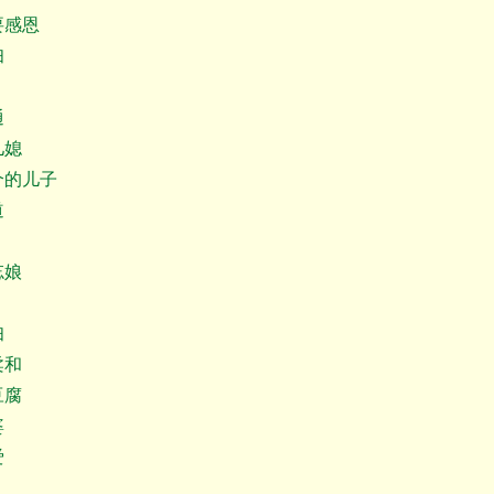
感恩
妇
通
儿媳
的儿子
道
忘娘
妇
柔和
豆腐
婆
爱