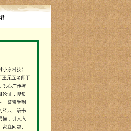
南君
村小康科技》
听王元五老师于
，发心广传与
研论证，搜集
响，普遍受到
的经典。该书
易懂，引人入
、家庭问题、