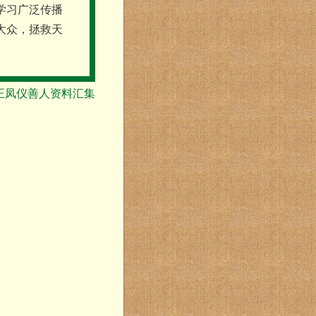
学习广泛传播
大众，拯救天
王凤仪善人资料汇集