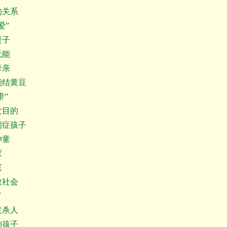
关系
爱”
贤子
无能
母亲
结黄豆
带”
目的
症孩子
神童
家
庭
社会
了
杀人
孩子