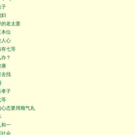
孩子
媳妇
的老太婆
本位
人心
病有七等
办？
健康
去找
消
孝子
七等
的心态要用顺气丸
体
和一
社会