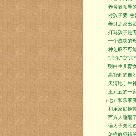
养育教领导的
对孩子要“慈
善良之家出
打骂孩子是
一个成功的
种芝麻不可能
“海龟”变“海
明白生儿育女
高智商的自闭
天清地宁生
王元五的一
（七）和乐家
和乐家庭挽救
西方人睡醒
误人子弟胜过
怎样教犯错的