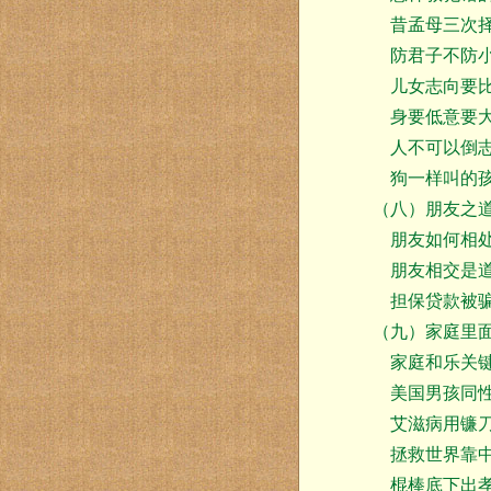
昔孟母三次
防君子不防
儿女志向要比
身要低意要大
人不可以倒
狗一样叫的
（八）朋友之
朋友如何相
朋友相交是道
担保贷款被骗
（九）家庭里
家庭和乐关键
美国男孩同
艾滋病用镰刀
拯救世界靠中
棍棒底下出孝