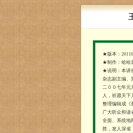
★版本：20110
★制作：哈哈
★说明：本讲
杂志副主编、
二００七年元
人，祈愿天下
整理编辑成《
广大听众和读
全面、系统地
胜，发人深省