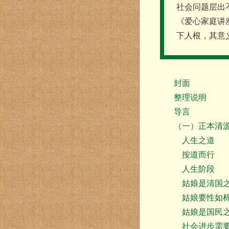
社会问题层出
《爱心家庭讲
下人根，其意
封面
整理说明
导言
（一）正本清源
人生之道
按道而行
人生阶段
姑娘是清国
姑娘要性如
姑娘是国民
社会进步需要