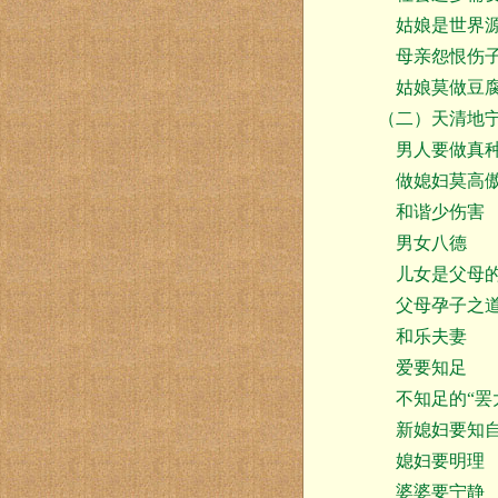
姑娘是世界
母亲怨恨伤
姑娘莫做豆
（二）天清地宁
男人要做真
做媳妇莫高
和谐少伤害
男女八德
儿女是父母的
父母孕子之
和乐夫妻
爱要知足
不知足的“罢
新媳妇要知自
媳妇要明理
婆婆要宁静