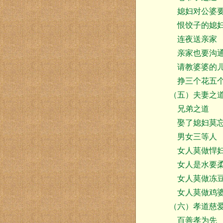
媳妇对公婆要
恨饺子的媳
连夜送亲家
亲家也要沟
请教婆婆的
挣三个花五个
（五）夫妻之
兄弟之道
娶了媳妇莫
男女三等人
女人莫做悍
女人是水要
女人莫做冻
女人莫做鸡
（六）孝道慈
百善孝为先