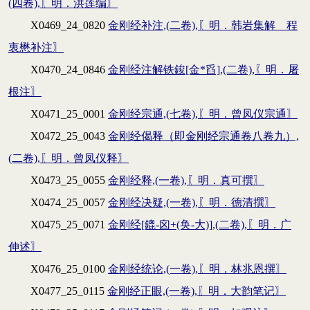
(四卷),〖明．洪莲编〗
X0469_24_0820
金刚经补注,(二卷),〖明．韩岩集解 程
衷懋补注〗
X0470_24_0846
金刚经注解铁鋑[金*舀],(二卷),〖明．屠
根注〗
X0471_25_0001
金刚经宗通,(七卷),〖明．曾凤仪宗通〗
X0472_25_0043
金刚经偈释（即金刚经宗通卷八卷九）,
(二卷),〖明．曾凤仪释〗
X0473_25_0055
金刚经释,(一卷),〖明．真可撰〗
X0474_25_0057
金刚经决疑,(一卷),〖明．德清撰〗
X0475_25_0071
金刚经[鎞-囟+(奂-大)],(二卷),〖明．广
伸述〗
X0476_25_0100
金刚经统论,(一卷),〖明．林兆恩撰〗
X0477_25_0115
金刚经正眼,(一卷),〖明．大韵笔记〗