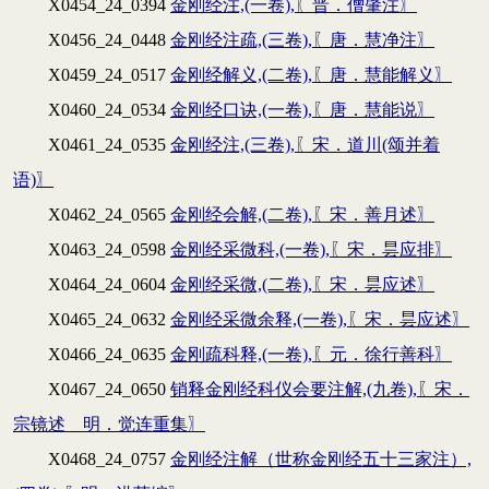
X0454_24_0394
金刚经注,(一卷),〖晋．僧肇注〗
X0456_24_0448
金刚经注疏,(三卷),〖唐．慧净注〗
X0459_24_0517
金刚经解义,(二卷),〖唐．慧能解义〗
X0460_24_0534
金刚经口诀,(一卷),〖唐．慧能说〗
X0461_24_0535
金刚经注,(三卷),〖宋．道川(颂并着
语)〗
X0462_24_0565
金刚经会解,(二卷),〖宋．善月述〗
X0463_24_0598
金刚经采微科,(一卷),〖宋．昙应排〗
X0464_24_0604
金刚经采微,(二卷),〖宋．昙应述〗
X0465_24_0632
金刚经采微余释,(一卷),〖宋．昙应述〗
X0466_24_0635
金刚疏科释,(一卷),〖元．徐行善科〗
X0467_24_0650
销释金刚经科仪会要注解,(九卷),〖宋．
宗镜述 明．觉连重集〗
X0468_24_0757
金刚经注解（世称金刚经五十三家注）,