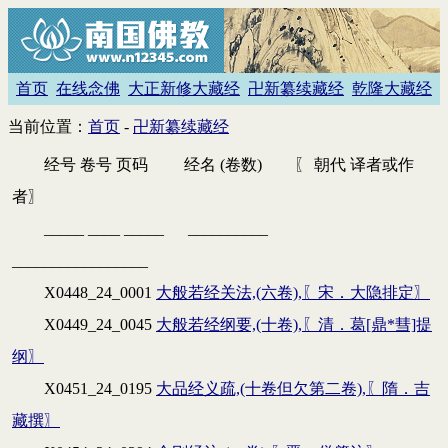
首页
在线念佛
大正新修大藏经
卍新纂续藏经
乾隆大藏经
当前位置：
首页
-
卍新纂续藏经
经号 卷号 页码 经名 (卷数) 〖 朝代 译者或作
者〗
_____ ____ _____ __________
_________________
X0448_24_0001
大般若经关法,(六卷),〖宋．大隐排定〗
X0449_24_0045
大般若经纲要,(十卷),〖清．葛[鼎*彗]提
纲〗
X0451_24_0195
大品经义疏,(十卷但欠第二卷),〖隋．吉
藏撰〗