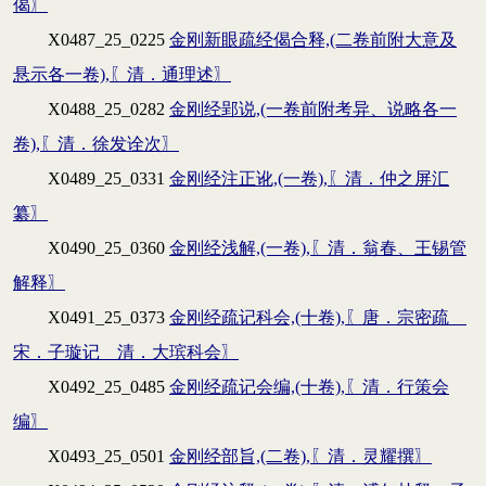
偈〗
X0487_25_0225
金刚新眼疏经偈合释,(二卷前附大意及
悬示各一卷),〖清．通理述〗
X0488_25_0282
金刚经郢说,(一卷前附考异、说略各一
卷),〖清．徐发诠次〗
X0489_25_0331
金刚经注正讹,(一卷),〖清．仲之屏汇
纂〗
X0490_25_0360
金刚经浅解,(一卷),〖清．翁春、王锡管
解释〗
X0491_25_0373
金刚经疏记科会,(十卷),〖唐．宗密疏
宋．子璇记 清．大瑸科会〗
X0492_25_0485
金刚经疏记会编,(十卷),〖清．行策会
编〗
X0493_25_0501
金刚经部旨,(二卷),〖清．灵耀撰〗