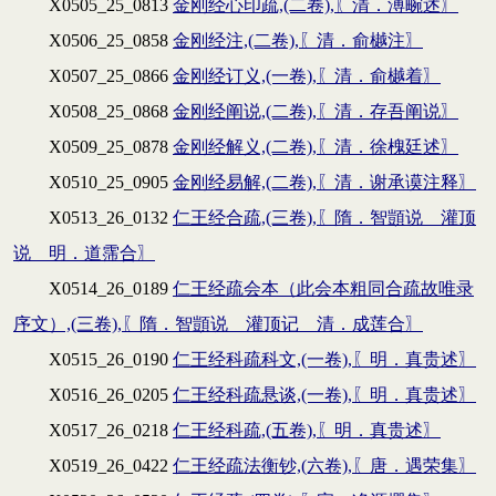
X0505_25_0813
金刚经心印疏,(二卷),〖清．溥畹述〗
X0506_25_0858
金刚经注,(二卷),〖清．俞樾注〗
X0507_25_0866
金刚经订义,(一卷),〖清．俞樾着〗
X0508_25_0868
金刚经阐说,(二卷),〖清．存吾阐说〗
X0509_25_0878
金刚经解义,(二卷),〖清．徐槐廷述〗
X0510_25_0905
金刚经易解,(二卷),〖清．谢承谟注释〗
X0513_26_0132
仁王经合疏,(三卷),〖隋．智顗说 灌顶
说 明．道霈合〗
X0514_26_0189
仁王经疏会本（此会本粗同合疏故唯录
序文）,(三卷),〖隋．智顗说 灌顶记 清．成莲合〗
X0515_26_0190
仁王经科疏科文,(一卷),〖明．真贵述〗
X0516_26_0205
仁王经科疏悬谈,(一卷),〖明．真贵述〗
X0517_26_0218
仁王经科疏,(五卷),〖明．真贵述〗
X0519_26_0422
仁王经疏法衡钞,(六卷),〖唐．遇荣集〗