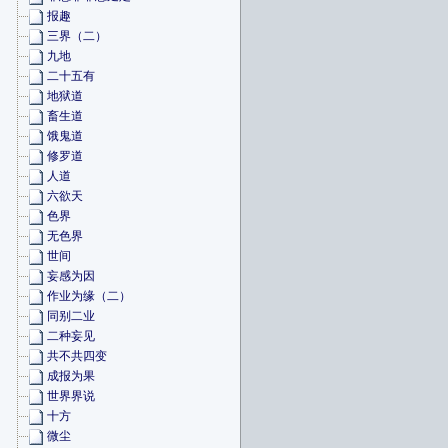
报趣
三界（二）
九地
二十五有
地狱道
畜生道
饿鬼道
修罗道
人道
六欲天
色界
无色界
世间
妄感为因
作业为缘（二）
同别二业
二种妄见
共不共四变
成报为果
世界界说
十方
微尘