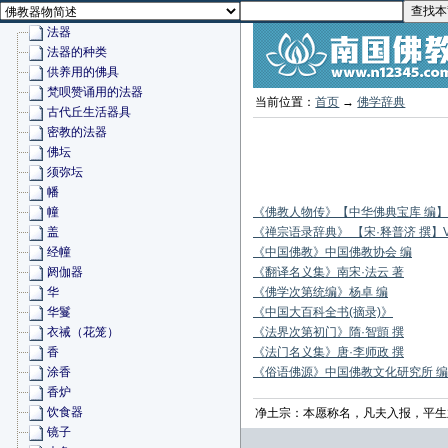
法器
法器的种类
供养用的佛具
梵呗赞诵用的法器
当前位置：
首页
→
佛学辞典
古代丘生活器具
密教的法器
佛坛
须弥坛
幡
幢
《佛教人物传》【中华佛典宝库 编】V
盖
《禅宗语录辞典》 【宋·释普济 撰】V1
经幢
《中国佛教》中国佛教协会 编
阏伽器
《翻译名义集》南宋·法云 著
华
《佛学次第统编》杨卓 编
华鬘
《中国大百科全书(摘录)》
衣祴（花笼）
《法界次第初门》隋·智顗 撰
香
《法门名义集》唐·李师政 撰
涂香
《俗语佛源》中国佛教文化研究所 编
香炉
饮食器
净土宗：本愿称名，凡夫入报，平生
镜子