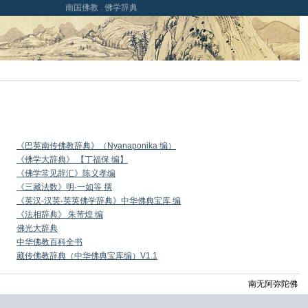
南国佛教 . 佛学辞典
《巴英南传佛教辞典》（Nyanaponika 编）
《佛学大辞典》 【丁福保 编】
《佛学常见辞汇》陈义孝编
《三藏法数》明·一如等 撰
《英汉-汉英-英英佛学辞典》中华佛典宝库 编
《法相辞典》 朱芾煌 编
佛光大辞典
中华佛教百科全书
藏传佛教辞典（中华佛典宝库编）V1.1
南无阿弥陀佛