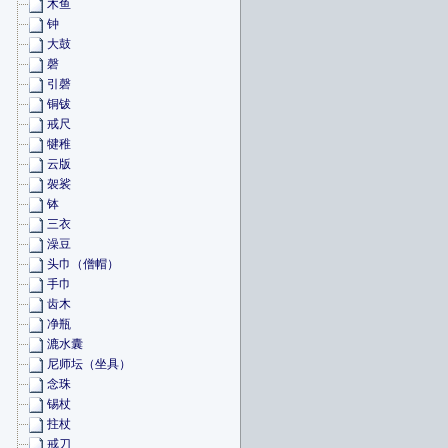
木鱼
钟
大鼓
磬
引磬
铜钹
戒尺
犍稚
云版
袈裟
钵
三衣
澡豆
头巾（僧帽）
手巾
齿木
净瓶
漉水囊
尼师坛（坐具）
念珠
锡杖
拄杖
戒刀