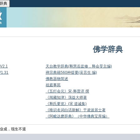
佛学辞典
2.1
天台教学辞典(释慧岳监修，释会旻主编)
.31
禅宗典籍560种提要(吴言生 编)
佛教器物简述
祖庭事苑
《五灯会元》宋·释普济 撰
《阅藏知津》蕅益大师著
《释氏要览》(宋 道诚集)
《唯识名词白话新解》于凌波居士著
《阿毗达磨辞典》（中华佛典宝库编）
业成，现生不退